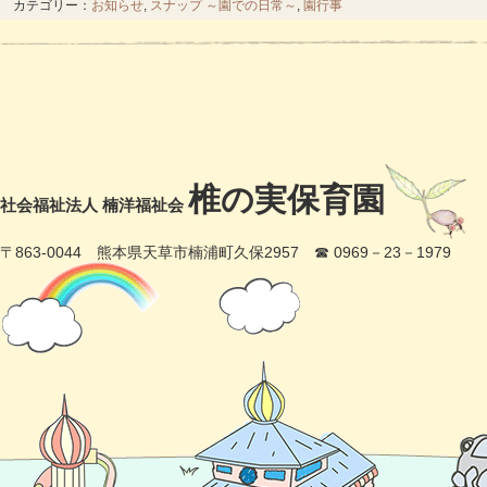
カテゴリー：
お知らせ
,
スナップ ～園での日常～
,
園行事
椎の実保育園
社会福祉法人 楠洋福祉会
〒863-0044 熊本県天草市楠浦町久保2957 ☎ 0969－23－1979