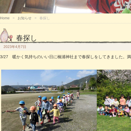
Home
お知らせ
春探し
春探し
2023年4月7日
3/27 暖かく気持ちのいい日に楠浦神社まで春探しをしてきました