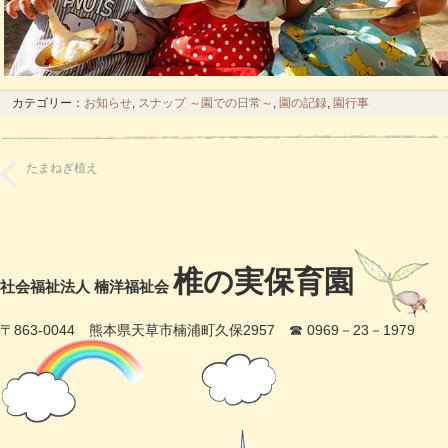
カテゴリー：
お知らせ
,
スナップ ～園での日常～
,
園の記録
,
園行事
たまねぎ植え
椎の実保育園
社会福祉法人 楠洋福祉会
〒863-0044 熊本県天草市楠浦町久保2957 ☎ 0969－23－1979