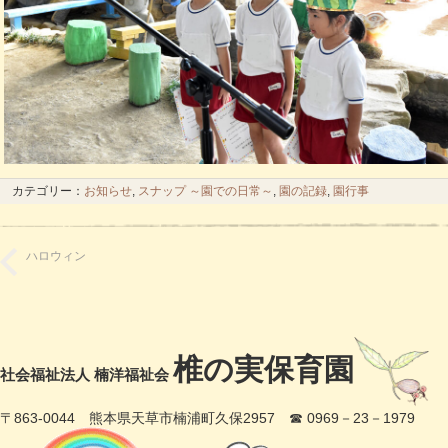
カテゴリー：
お知らせ
,
スナップ ～園での日常～
,
園の記録
,
園行事
ハロウィン
椎の実保育園
社会福祉法人 楠洋福祉会
〒863-0044 熊本県天草市楠浦町久保2957 ☎ 0969－23－1979